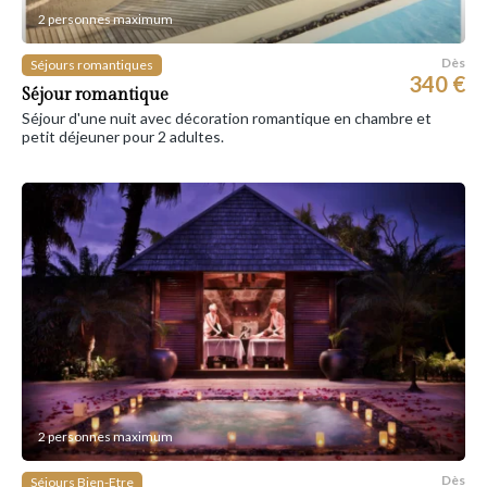
2 personnes maximum
Dès
Séjours romantiques
340 €
Séjour romantique
Séjour d'une nuit avec décoration romantique en chambre et
petit déjeuner pour 2 adultes.
2 personnes maximum
Dès
Séjours Bien-Etre