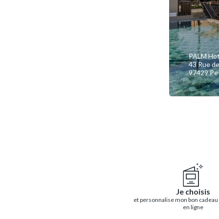
PALM Hot
43 Rue d
97429 Pet
Je choisis
et personnalise mon bon cadeau
en ligne