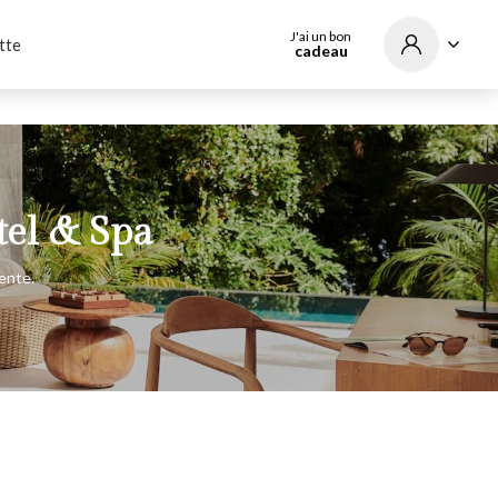
J'ai un bon
tte
cadeau
tel & Spa
ente.