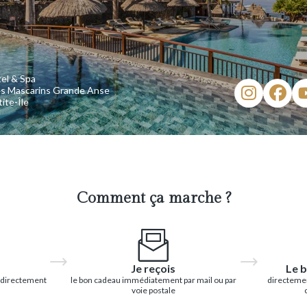
el & Spa
es Mascarins Grande Anse
ite-Île
Comment ça marche ?
Je reçois
Le b
 directement
le bon cadeau immédiatement par mail ou par
directemen
voie postale