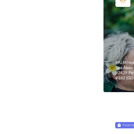
PALM Hot
Spa Akea 
97429 Pet
+262 (0)2