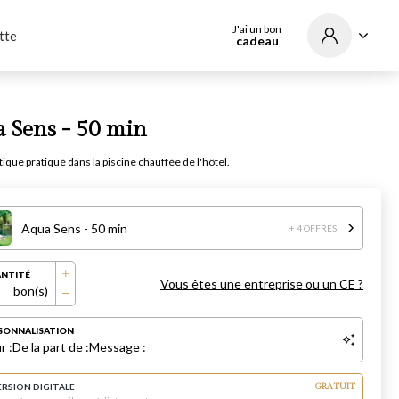
J'ai un bon
tte
cadeau
 Sens - 50 min
ique pratiqué dans la piscine chauffée de l'hôtel.
Aqua Sens - 50 min
+ 4 OFFRES
NTITÉ
Vous êtes une entreprise ou un CE ?
bon(s)
SONNALISATION
r :
De la part de :
Message :
ERSION DIGITALE
GRATUIT