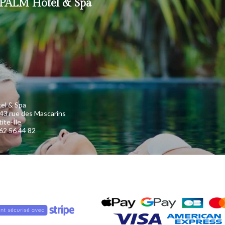
PALM Hotel & Spa
el & Spa
43 rue des Mascarins
ite-Île
62 56 44 82