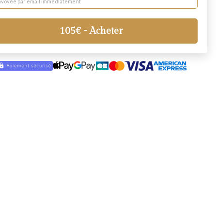
nvoyée par email immédiatement
105
€
- Acheter