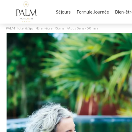
Séjours
Formule Journée
Bien-êtr
PALM Hotel & Spa
Bien-être
Soins
Aqua Sens - 50 min