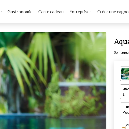
e
Gastronomie
Carte cadeau
Entreprises
Créer une cagno
Aqua
Soin aquat
QUA
1
PER
Pou
V