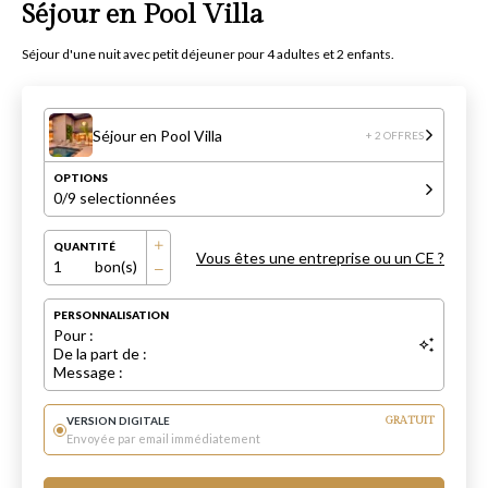
Séjour en Pool Villa
Séjour d'une nuit avec petit déjeuner pour 4 adultes et 2 enfants.
Séjour en Pool Villa
+ 2 OFFRES
OPTIONS
0
/9 selectionnées
QUANTITÉ
Vous êtes une entreprise ou un CE ?
1
bon(s)
PERSONNALISATION
Pour :
De la part de :
Message :
VERSION DIGITALE
GRATUIT
Envoyée par email immédiatement