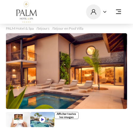
PALM Hotel & Spa
Séjours
Séjour en Pool Villa
Afficher toutes
les images