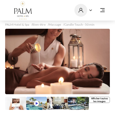
PALM Hotel & Spa
Bien-être
Massage
Candle Touch - 50 min
Afficher toutes
les images