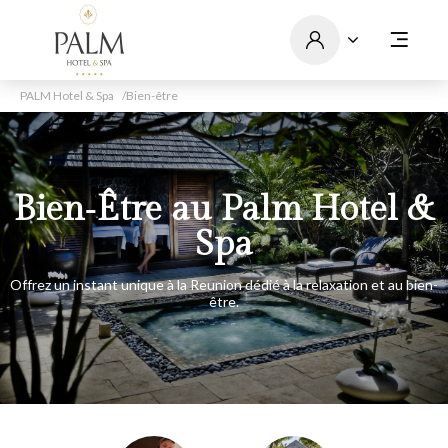
PALM Hotel & Spa
Bien-être
Bien‑Être au Palm Hotel &
Spa
Offrez un instant unique à la Reunion dédié à la relaxation et au bien-
être.